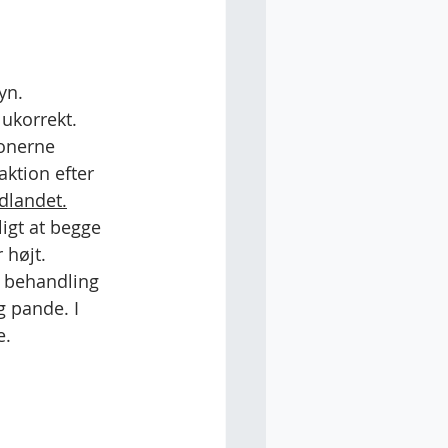
yn.
 ukorrekt. 
ionerne 
aktion efter 
dlandet.
igt at begge 
 højt. 
e behandling 
 pande. I 
e.