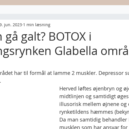
9. jun. 2023
1 min læsning
 gå galt? BOTOX i
gsrynken Glabella områ
af 5 stjerner.
rådet har til formål at lamme 2 muskler. Depressor su
. 
Herved løftes øjenbryn og øj
midtlinjen og samtidigt øges
illusorisk mellem øjnene og 
rynketildens hæmmes (bekym
Da man samtidig behandler 
musklen som har ansvar for 