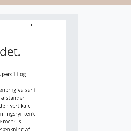
det.
percilli og 
enomgivelser i 
 afstanden 
den vertikale 
ringsrynken). 
Procerus 
sænkning af 