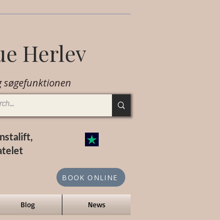
ue Herlev
 søgefunktionen
stalift,
atelet
BOOK ONLINE
Blog
News