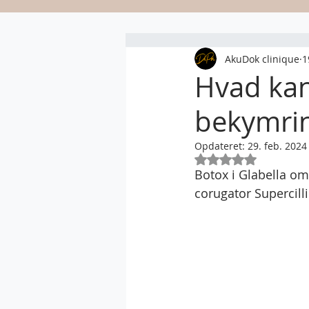
AkuDok clinique
1
Hvad kan
bekymrin
Opdateret:
29. feb. 2024
Bedømt til NaN ud 
Botox i Glabella om
corugator Supercilli