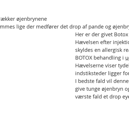
trækker øjenbrynene 
ammes lige der medfører det drop af pande og øjenbr
Her er der givet Botox
Hævelsen efter injekt
skyldes en allergisk re
BOTOX behandling i 
u
Hævelserne viser tydel
indstiksteder ligger for
I bedste fald vil denn
give tunge øjenbryn og
værste fald et drop ey