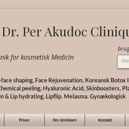
Dr. Per Akudoc Cliniq
brug
nik for k
osmetisk Medicin
V-face shaping, Face Rejuvenation, Koreansk Botox In
hemical peeling, Hyaluronic Acid, Skinboosters, Pl
in & Lip hydrating, Lipflip. Melasma. Gynækologisk
Priser
Om klinikken
Kontakt