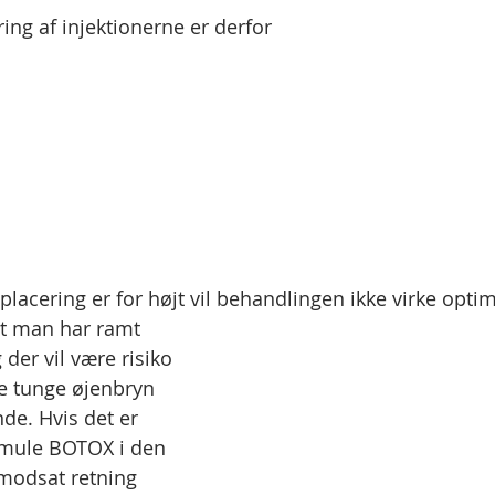
ring af injektionerne er derfor
placering er for højt vil behandlingen ikke virke optim
at man har ramt 
der vil være risiko 
se tunge øjenbryn 
de. Hvis det er 
e smule BOTOX i den 
 modsat retning 