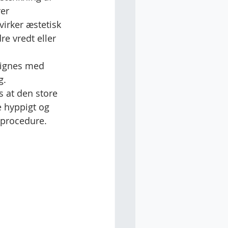
er 
irker æstetisk 
 vredt eller 
lignes med 
g. 
s at den store 
 hyppigt og 
 procedure. 