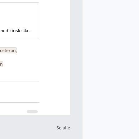
Naturlig foryngelse – uden overprisHos Dr. Per AkuDoc Clinique får du medicinsk sikre og veldokumenterede behandlinger, der bevarer dit naturlige udtryk.Vi...
tosteron,
in
Se alle