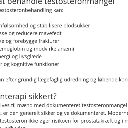
at behandle testosteronmangel
testosteronbehandling kan:
infølsomhed og stabilisere blodsukker
se og reducere mavefedt
e og forebygge frakturer
æmoglobin og modvirke anæmi
nergi og livsglæde
 og kognitive funktioner
n efter grundig lægefaglig udredning og løbende kont
nterapi sikkert?
ives til mænd med dokumenteret testosteronmangel
, er den generelt sikker og veldokumenteret. Moderne 
testosteron ikke øger risikoen for prostatakræft og i 