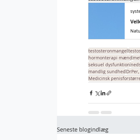
syst
Vel
testosteronmangel
testo
hormonterapi mænd
met
seksuel dysfunktion
neds
mandlig sundhed
DrPer,
Medicinsk penisforstørr
Seneste blogindlæg