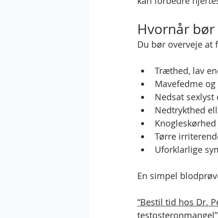
kan forbedre hjert
Hvornår bør
Du bør overveje at f
Træthed, lav en
Mavefedme og 
Nedsat sexlyst 
Nedtrykthed elle
Knogleskørhed 
Tørre irriteren
Uforklarlige s
En simpel blodprøve
“Bestil tid hos Dr. 
testosteronmangel”