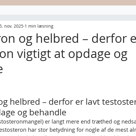
5. nov. 2025
1 min læsning
on og helbred – derfor e
on vigtigt at opdage og
e
af 5 stjerner.
g helbred – derfor er lavt testoste
pdage og behandle
estosteronmangel) er langt mere end træthed og nedsat
testosteron har stor betydning for nogle af de mest a