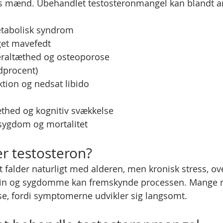
mænd. Ubehandlet testosteronmangel kan blandt and
tabolisk syndrom
et mavefedt
raltæthed og osteoporose
dprocent)
tion og nedsat libido
æthed og kognitiv svækkelse
 sygdom og mortalitet
er testosteron?
 falder naturligt med alderen, men kronisk stress, ov
in og sygdomme kan fremskynde processen. Mange 
se, fordi symptomerne udvikler sig langsomt.