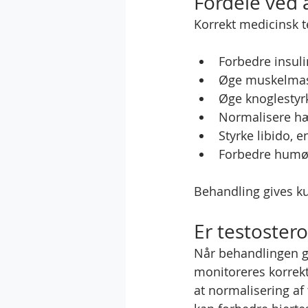
Fordele ved 
Korrekt medicinsk 
Forbedre insul
Øge muskelmas
Øge knoglestyrk
Normalisere h
Styrke libido, e
Forbedre humør
Behandling gives ku
Er testostero
Når behandlingen g
monitoreres korrekt
at normalisering af 