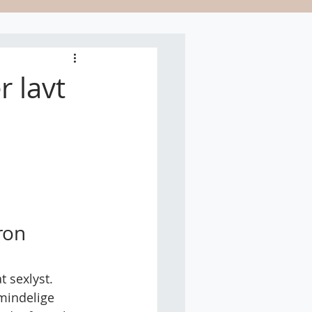
r lavt
ron 
 sexlyst. 
lmindelige 