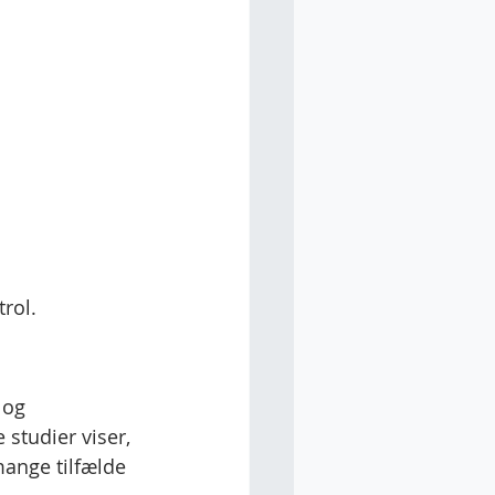
rol.
 og 
studier viser, 
mange tilfælde 