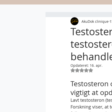
AkuDok clinique
1
Testoster
testoster
behandl
Opdateret:
16. apr.
Bedømt til NaN ud 
Testosteron o
vigtigt at o
Lavt testosteron (t
Forskning viser, at 