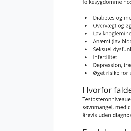
folkesygdomme hos 
Diabetes og me
Overvægt og øg
Lav knoglemine
Anæmi (lav blo
Seksuel dysfunk
Infertilitet
Depression, tr
Øget risiko for
Hvorfor fald
Testosteronniveauet
søvnmangel, medic
årevis uden diagno