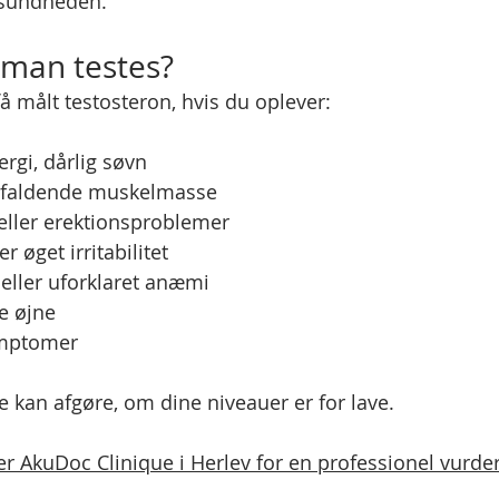
esundheden.
 man testes?
å målt testosteron, hvis du oplever:
ergi, dårlig søvn
faldende muskelmasse
eller erektionsproblemer
r øget irritabilitet
eller uforklaret anæmi
de øjne
ymptomer 
 kan afgøre, om dine niveauer er for lave.
Per AkuDoc Clinique i Herlev for en professionel vurder