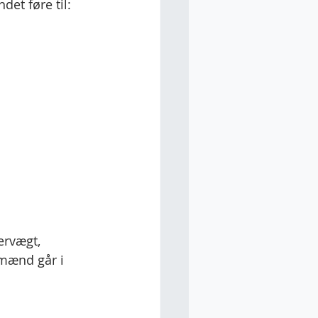
et føre til:
ervægt, 
mænd går i 