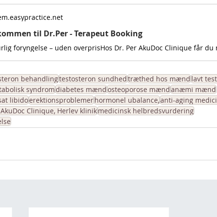
em.easypractice.net
kommen til Dr.Per - Terapeut Booking
steron behandling
testosteron sundhed
træthed hos mænd
lavt tes
abolisk syndrom
diabetes mænd
osteoporose mænd
anæmi mænd
at libido
erektionsproblemer
hormonel ubalance,
anti-aging medic
 AkuDoc Clinique, Herlev klinik
medicinsk helbredsvurdering
else