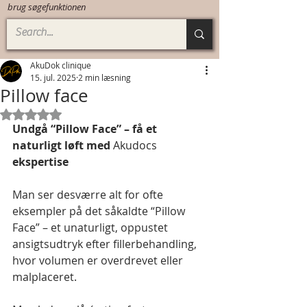
brug søgefunktionen
AkuDok clinique
15. jul. 2025
2 min læsning
Pillow face
Bedømt til NaN ud af 5 stjerner.
Undgå “Pillow Face” – få et 
naturligt løft med 
Akudocs
ekspertise
Man ser desværre alt for ofte 
eksempler på det såkaldte “Pillow 
Face” – et unaturligt, oppustet 
ansigtsudtryk efter fillerbehandling, 
hvor volumen er overdrevet eller 
malplaceret. 