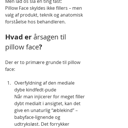
Men lad os slå én ting fast:
Pillow Face skyldes ikke fillers – men 
valg af produkt, teknik og anatomisk 
forståelse hos behandleren.
Hvad er 
årsagen til 
?
pillow face
Der er to primære grunde til pillow 
face:
Overfyldning af den mediale 
dybe kindfedt-pude
Når man injicerer for meget filler 
dybt medialt i ansigtet, kan det 
give en unaturlig “æblekind” – 
babyface-lignende og 
udtryksløst. Det forrykker 