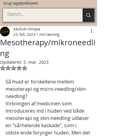
brug søgefunktionen
AkuDok clinique
23. feb. 2023
1 min læsning
Mesotherapy/mikroneedli
ng
Opdateret:
5. mar. 2023
Bedømt til NaN ud af 5 stjerner.
Så hvad er forskellene mellem 
mesoterapi og micro-needling/skin-
needling?
Virkningen af medicinen som 
introduceres ind i huden ved både 
mesoterapi og skin-needling udløser 
en "sårhelende kaskade", som i 
sidste ende forynger huden. Men det 