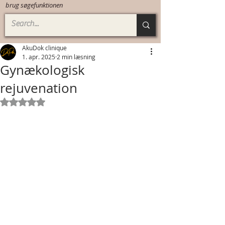
brug søgefunktionen
AkuDok clinique
1. apr. 2025
2 min læsning
Gynækologisk
rejuvenation
Bedømt til NaN ud af 5 stjerner.