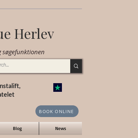
ue Herlev
 søgefunktionen
stalift,
atelet
BOOK ONLINE
Blog
News