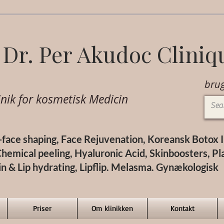
Dr. Per Akudoc Cliniq
brug
nik for k
osmetisk Medicin
V-face shaping, Face Rejuvenation, Koreansk Botox In
hemical peeling, Hyaluronic Acid, Skinboosters, Pl
in & Lip hydrating, Lipflip. Melasma. Gynækologisk
Priser
Om klinikken
Kontakt