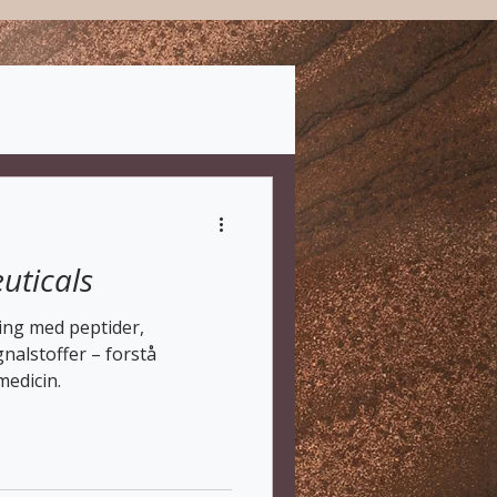
uticals
ng med peptider,
nalstoffer – forstå
medicin.