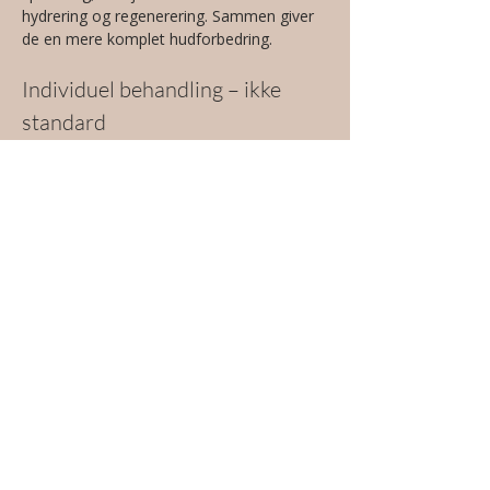
hydrering og regenerering. Sammen giver 
de en mere komplet hudforbedring.
Individuel behandling – ikke 
standard
Effekten afhænger af:
Hudtype (tør vs. fedtet)
Acneforekomst
Alder og hudens tykkelse
Svedtendens
Ønsket resultat (mat vs. glow)
Derfor planlægges behandlingen altid 
individuelt.
Lægefaglig præcision
MesoBotox kræver erfaring, da:
Dybden er afgørende
Doseringen er meget lav og præcis
Forkert placering kan påvirke mimik
Det er en teknisk behandling, hvor små 